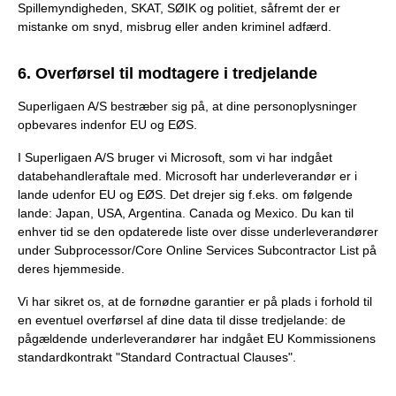
Spillemyndigheden, SKAT, SØIK og politiet, såfremt der er
mistanke om snyd, misbrug eller anden kriminel adfærd.
6. Overførsel til modtagere i tredjelande
Superligaen A/S bestræber sig på, at dine personoplysninger
opbevares indenfor EU og EØS.
I Superligaen A/S bruger vi Microsoft, som vi har indgået
databehandleraftale med. Microsoft har underleverandør er i
lande udenfor EU og EØS. Det drejer sig f.eks. om følgende
lande: Japan, USA, Argentina. Canada og Mexico. Du kan til
enhver tid se den opdaterede liste over disse underleverandører
under Subprocessor/Core Online Services Subcontractor List på
deres hjemmeside.
Vi har sikret os, at de fornødne garantier er på plads i forhold til
en eventuel overførsel af dine data til disse tredjelande: de
pågældende underleverandører har indgået EU Kommissionens
standardkontrakt "Standard Contractual Clauses".