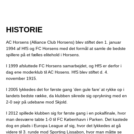
HISTORIE
AC Horsens (Alliance Club Horsens) blev stiftet den 1. januar
1994 af HfS og FC Horsens med det formål at samle de bedste
spillere på et fælles elitehold i Horsens.
I 1999 afsluttede FC Horsens samarbejdet, og HfS er derfor i
dag ene moderklub til AC Hosens. HfS blev stiftet d. 4.
november 1915.
I 2005 lykkedes det for første gang ’den gule fare’ at rykke op i
landets bedste række, da klubben sikrede sig oprykning med en
2-0 sejr på udebane mod Skjold.
I 2012 spillede klubben sig for første gang i en pokalfinale, hvor
man desværre tabte 1-0 til FC København i Parken. Det kastede
dog en plads i Europa League af sig, hvor det lykkedes at gå
videre til 3. runde mod Sporting Lissabon, hvor man måtte se