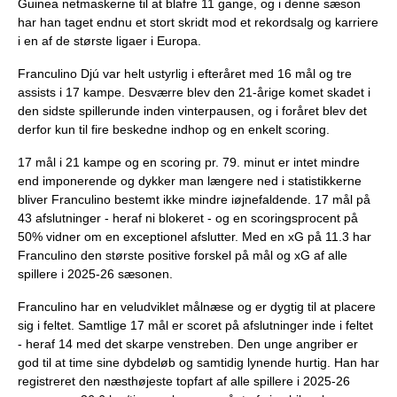
Guinea netmaskerne til at blafre 11 gange, og i denne sæson
har han taget endnu et stort skridt mod et rekordsalg og karriere
i en af de største ligaer i Europa.
Franculino Djú var helt ustyrlig i efteråret med 16 mål og tre
assists i 17 kampe. Desværre blev den 21-årige komet skadet i
den sidste spillerunde inden vinterpausen, og i foråret blev det
derfor kun til fire beskedne indhop og en enkelt scoring.
17 mål i 21 kampe og en scoring pr. 79. minut er intet mindre
end imponerende og dykker man længere ned i statistikkerne
bliver Franculino bestemt ikke mindre iøjnefaldende. 17 mål på
43 afslutninger - heraf ni blokeret - og en scoringsprocent på
50% vidner om en exceptionel afslutter. Med en xG på 11.3 har
Franculino den største positive forskel på mål og xG af alle
spillere i 2025-26 sæsonen.
Franculino har en veludviklet målnæse og er dygtig til at placere
sig i feltet. Samtlige 17 mål er scoret på afslutninger inde i feltet
- heraf 14 med det skarpe venstreben. Den unge angriber er
god til at time sine dybdeløb og samtidig lynende hurtig. Han har
registreret den næsthøjeste topfart af alle spillere i 2025-26