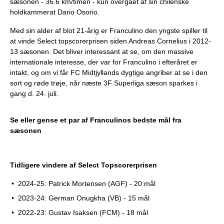
sæsonen - 36.6 km/timen - kun overgået af sin chilenske
holdkammerat Dario Osorio.
Med sin alder af blot 21-årig er Franculino den yngste spiller til
at vinde Select topscorerprisen siden Andreas Cornelius i 2012-
13 sæsonen. Det bliver interessant at se, om den massive
internationale interesse, der var for Franculino i efteråret er
intakt, og om vi får FC Midtjyllands dygtige angriber at se i den
sort og røde trøje, når næste 3F Superliga sæson sparkes i
gang d. 24. juli.
Something went wrong
Se eller gense et par af Franculinos bedste mål fra
An error occurred, please try again later.
sæsonen
Tidligere vindere af Select Topscorerprisen
Try again
2024-25: Patrick Mortensen (AGF) - 20 mål
2023-24: German Onugkha (VB) - 15 mål
2022-23: Gustav Isaksen (FCM) - 18 mål