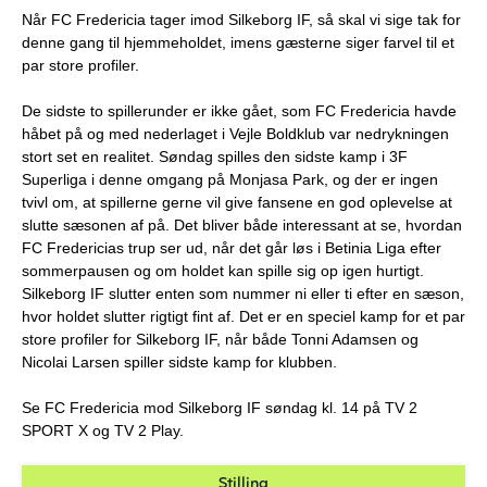
Når FC Fredericia tager imod Silkeborg IF, så skal vi sige tak for
denne gang til hjemmeholdet, imens gæsterne siger farvel til et
par store profiler.
De sidste to spillerunder er ikke gået, som FC Fredericia havde
håbet på og med nederlaget i Vejle Boldklub var nedrykningen
stort set en realitet. Søndag spilles den sidste kamp i 3F
Superliga i denne omgang på Monjasa Park, og der er ingen
tvivl om, at spillerne gerne vil give fansene en god oplevelse at
slutte sæsonen af på. Det bliver både interessant at se, hvordan
FC Fredericias trup ser ud, når det går løs i Betinia Liga efter
sommerpausen og om holdet kan spille sig op igen hurtigt.
Silkeborg IF slutter enten som nummer ni eller ti efter en sæson,
hvor holdet slutter rigtigt fint af. Det er en speciel kamp for et par
store profiler for Silkeborg IF, når både Tonni Adamsen og
Nicolai Larsen spiller sidste kamp for klubben.
Se FC Fredericia mod Silkeborg IF søndag kl. 14 på TV 2
SPORT X og TV 2 Play.